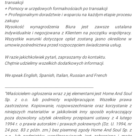
transakcji
+ Pomocy w urzędowych formalnościach po transakcji
+ Profesjonalnym doradztwie i wsparciu na każdym etapie procesu
zakupu
Wysokość wynagrodzenia Biura jest zawsze ustalana
indywidualnie i negocjowana z Klientem na początku współpracy.
Wszystkie warunki dotyczące opłat zostaną jasno określone w
umowie pośrednictwa przed rozpoczęciem świadczenia usług.
W razie jakichkolwiek pytań, zapraszamy do kontaktu.
Chętnie udzielimy wszelkich dodatkowych informacji.
We speak English, Spanish, Italian, Russian and French
-------------------------------------------------------------------------
"Właścicielem ogłoszenia wraz z jej elementami jest Home And Soul
Sp. z o.o. lub podmioty współpracujące. Wszelkie prawa
zastrzeżone. Kopiowanie, rozpowszechnianie oraz korzystanie z
niniejszych materiałów w jakikolwiek inny sposób wykraczający
poza dozwolony użytek określony przepisami ustawy z 4 lutego
1994 r. o prawie autorskim i prawach pokrewnych (Dz. U. 1994, nr
24 poz. 83 z późn. zm.) bez pisemnej zgody Home And Soul Sp. z
o.o. lub podmiotów współpracujących jest zabronione i może